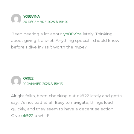
YO88VINA
20 DÉCEMBRE 2025 À 15H20
Been hearing a lot about
yo88vina
lately. Thinking
about giving it a shot. Anything special I should know
before I dive in? Is it worth the hype?
OK922
10 JANVIER 2026 À 15H13
Alright folks, been checking out ok922 lately and gotta
say, it’s not bad at all. Easy to navigate, things load
quickly, and they seem to have a decent selection.
Give
ok922
a whirl!