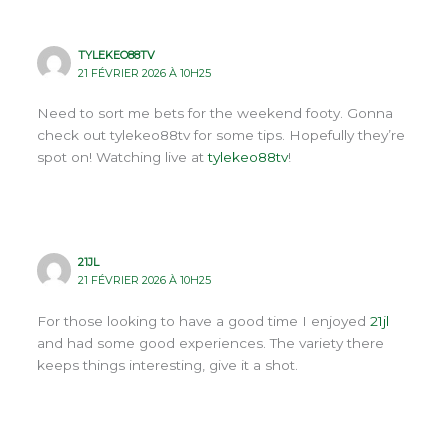
TYLEKEO88TV
21 FÉVRIER 2026 À 10H25
Need to sort me bets for the weekend footy. Gonna
check out tylekeo88tv for some tips. Hopefully they’re
spot on! Watching live at
tylekeo88tv
!
21JL
21 FÉVRIER 2026 À 10H25
For those looking to have a good time I enjoyed
21jl
and had some good experiences. The variety there
keeps things interesting, give it a shot.