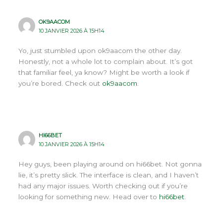
OK9AACOM
10 JANVIER 2026 À 15H14
Yo, just stumbled upon ok9aacom the other day.
Honestly, not a whole lot to complain about. It’s got
that familiar feel, ya know? Might be worth a look if
you’re bored. Check out
ok9aacom
.
HI66BET
10 JANVIER 2026 À 15H14
Hey guys, been playing around on hi66bet. Not gonna
lie, it’s pretty slick. The interface is clean, and I haven’t
had any major issues. Worth checking out if you’re
looking for something new. Head over to
hi66bet
.