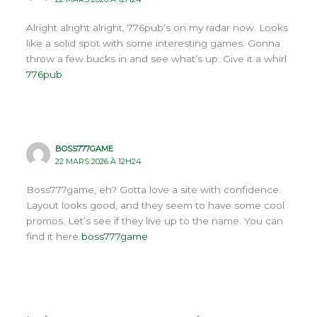
Alright alright alright, 776pub’s on my radar now. Looks
like a solid spot with some interesting games. Gonna
throw a few bucks in and see what’s up. Give it a whirl
776pub
.
BOSS777GAME
22 MARS 2026 À 12H24
Boss777game, eh? Gotta love a site with confidence.
Layout looks good, and they seem to have some cool
promos. Let’s see if they live up to the name. You can
find it here
boss777game