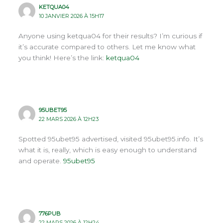
KETQUA04
10 JANVIER 2026 À 15H17
Anyone using ketqua04 for their results? I’m curious if
it’s accurate compared to others. Let me know what
you think! Here’s the link:
ketqua04
95UBET95
22 MARS 2026 À 12H23
Spotted 95ubet95 advertised, visited 95ubet95.info. It’s
what it is, really, which is easy enough to understand
and operate.
95ubet95
776PUB
22 MARS 2026 À 12H24