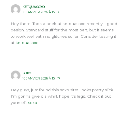
KETQUASOXO
10 JANVIER 2026 À 15H16
Hey there. Took a peek at ketquasoxo recently – good
design. Standard stuff for the most part, but it seems
to work well with no glitches so far. Consider testing it
at
ketquasoxo
.
SOXO
10 JANVIER 2026 À 15H17
Hey guys, just found this soxo site! Looks pretty slick.
I’m gonna give it a whirl, hope it’s legit. Check it out
yourself:
soxo