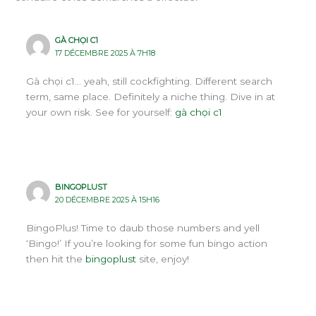
GÀ CHỌI C1
17 DÉCEMBRE 2025 À 7H18
Gà chọi c1… yeah, still cockfighting. Different search
term, same place. Definitely a niche thing. Dive in at
your own risk. See for yourself:
gà chọi c1
BINGOPLUST
20 DÉCEMBRE 2025 À 15H16
BingoPlus! Time to daub those numbers and yell
‘Bingo!’ If you’re looking for some fun bingo action
then hit the
bingoplust
site, enjoy!