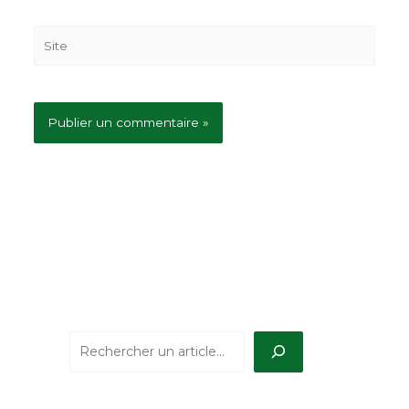
Site
Reche